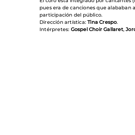
El coro está integrado por cantantes (
pues era de canciones que alababan a D
participación del público.
Dirección artística:
Tina Crespo
.
Intérpretes:
Gospel Choir Gallaret
,
Jor