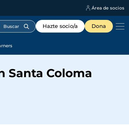
Área de socios
M
d
c
Menú
Hazte socio/a
Dona
d
de
us
destacados
cabecera
arners
en Santa Coloma