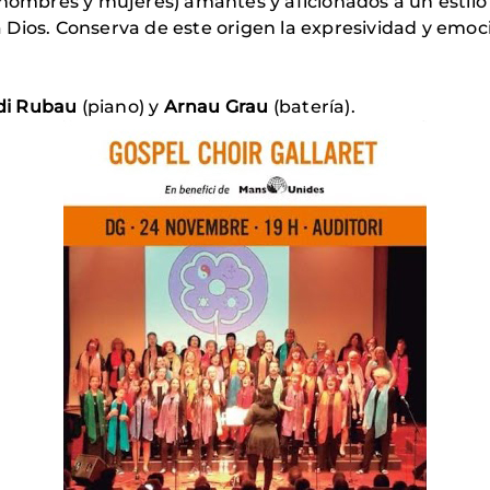
hombres y mujeres) amantes y aficionados a un estilo m
ios. Conserva de este origen la expresividad y emoció
di Rubau
(piano) y
Arnau Grau
(batería).