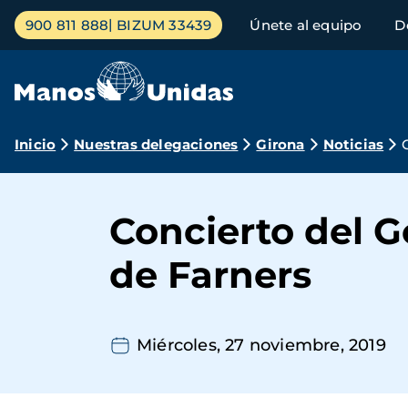
Pasar
Menú
900 811 888
BIZUM 33439
Únete al equipo
D
al
principal
contenido
principal
Ruta
Inicio
Nuestras delegaciones
Girona
Noticias
de
navegación
Concierto del G
de Farners
Miércoles, 27 noviembre, 2019