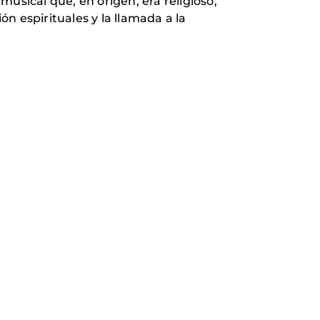
usical que, en origen, era religioso,
n espirituales y la llamada a la