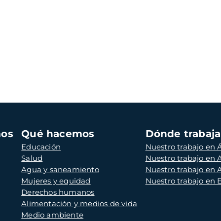
mos
Qué hacemos
Dónde trabaj
Educación
Nuestro trabajo en Á
Salud
Nuestro trabajo en
Agua y saneamiento
Nuestro trabajo en 
Mujeres y equidad
Nuestro trabajo en
Derechos humanos
Alimentación y medios de vida
Medio ambiente