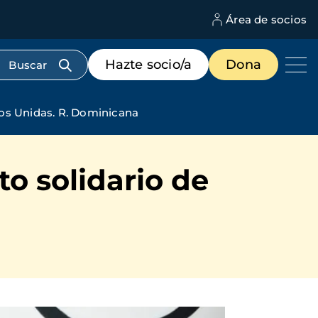
Área de socios
M
d
c
Menú
Hazte socio/a
Dona
d
de
us
destacados
cabecera
nos Unidas. R. Dominicana
to solidario de