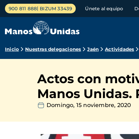
Pasar
Menú
900 811 888
BIZUM 33439
Únete al equipo
D
al
principal
contenido
principal
Ruta
Inicio
Nuestras delegaciones
Jaén
Actividades
de
navegación
Actos con motiv
Manos Unidas. 
Domingo, 15 noviembre, 2020