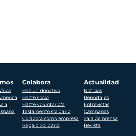
amos
Colabora
Actualidad
frica
Haz un donativo
Noticias
 América
Hazte socio
Reportajes
Asia
Hazte voluntario/a
Entrevistas
 España
Testamento solidario
Campañas
Colabora como empresa
Sala de prensa
Regalo Solidario
Revista