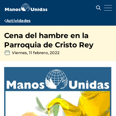
Pasar
al
contenido
principal
Ruta
Actividades
de
Cena del hambre en la
navegación
Parroquia de Cristo Rey
Viernes, 11 febrero, 2022