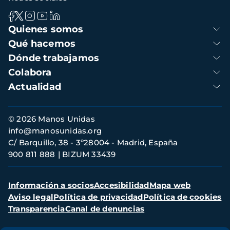
Navegación
Quienes somos
principal
Qué hacemos
Dónde trabajamos
Colabora
Actualidad
Información
© 2026 Manos Unidas
de
info@manosunidas.org
contacto
C/ Barquillo, 38 - 3º28004 - Madrid, España
900 811 888
BIZUM 33439
Menú
Información a socios
Accesibilidad
Mapa web
secundario
Aviso legal
Política de privacidad
Política de cookies
Transparencia
Canal de denuncias