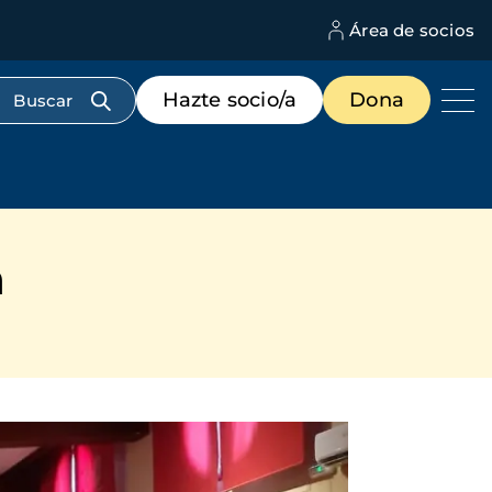
Área de socios
M
d
c
Menú
Hazte socio/a
Dona
d
de
us
destacados
cabecera
n