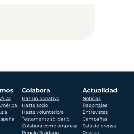
amos
Colabora
Actualidad
frica
Haz un donativo
Noticias
 América
Hazte socio
Reportajes
Asia
Hazte voluntario/a
Entrevistas
 España
Testamento solidario
Campañas
Colabora como empresa
Sala de prensa
Regalo Solidario
Revista