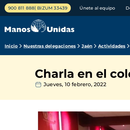
Pasar
Menú
900 811 888
BIZUM 33439
Únete al equipo
D
al
principal
contenido
principal
Ruta
Inicio
Nuestras delegaciones
Jaén
Actividades
de
navegación
Charla en el co
Jueves, 10 febrero, 2022