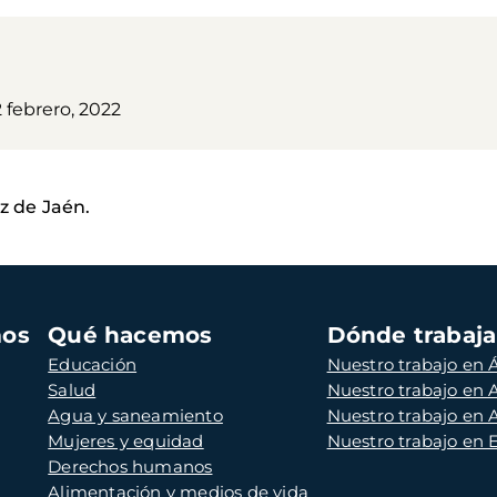
 febrero, 2022
z de Jaén.
mos
Qué hacemos
Dónde trabaj
Educación
Nuestro trabajo en Á
Salud
Nuestro trabajo en
Agua y saneamiento
Nuestro trabajo en 
Mujeres y equidad
Nuestro trabajo en
Derechos humanos
Alimentación y medios de vida