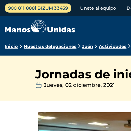
Pasar
Menú
900 811 888
BIZUM 33439
Únete al equipo
D
al
principal
contenido
principal
Ruta
Inicio
Nuestras delegaciones
Jaén
Actividades
de
navegación
Jornadas de ini
Jueves, 02 diciembre, 2021