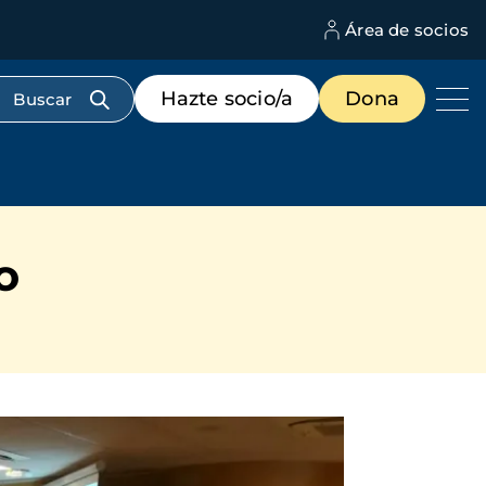
Área de socios
M
d
c
Menú
Hazte socio/a
Dona
d
de
us
destacados
cabecera
o