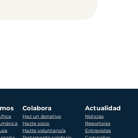
amos
Colabora
Actualidad
frica
Haz un donativo
Noticias
 América
Hazte socio
Reportajes
Asia
Hazte voluntario/a
Entrevistas
 España
Testamento solidario
Campañas