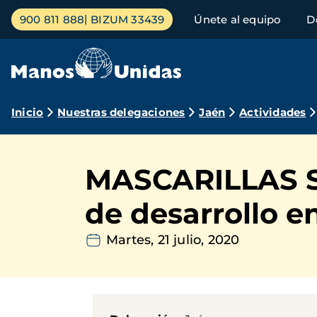
Pasar
Menú
900 811 888
BIZUM 33439
Únete al equipo
D
al
principal
contenido
principal
Ruta
Inicio
Nuestras delegaciones
Jaén
Actividades
de
navegación
MASCARILLAS SO
de desarrollo 
Martes, 21 julio, 2020