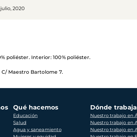
 julio, 2020
 poliéster. Interior: 100% poliéster.
 C/ Maestro Bartolome 7.
mos
Qué hacemos
Dónde trabaj
Educación
Nuestro trabajo en Á
Salud
Nuestro trabajo en
Agua y saneamiento
Nuestro trabajo en 
Mujeres y equidad
Nuestro trabajo en