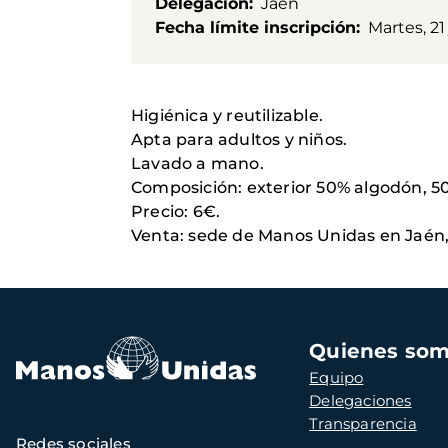
Delegación
Jaén
Fecha límite inscripción
Martes, 21
Higiénica y reutilizable.
Apta para adultos y niños.
Lavado a mano.
Composición: exterior 50% algodón, 50%
Precio: 6€.
Venta: sede de Manos Unidas en Jaén,
Navegación
Quienes so
principal
Equipo
Delegaciones
Transparencia
Redes sociales