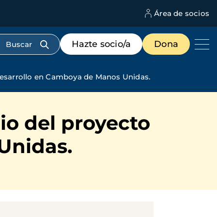
Área de socios
M
d
c
Menú
Hazte socio/a
Dona
d
de
us
destacados
cabecera
esarrollo en Camboya de Manos Unidas.
o del proyecto
Unidas.