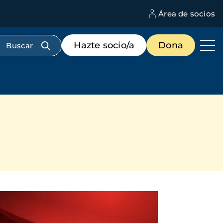
Área de socios
M
d
c
Menú
Hazte socio/a
Dona
d
de
us
destacados
cabecera