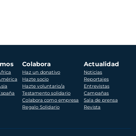
amos
Colabora
Actualidad
frica
Haz un donativo
Noticias
 América
Hazte socio
Reportajes
Asia
Hazte voluntario/a
Entrevistas
 España
Testamento solidario
Campañas
Colabora como empresa
Sala de prensa
Regalo Solidario
Revista