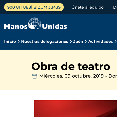
Pasar
Menú
900 811 888
BIZUM 33439
Únete al equipo
D
al
principal
contenido
principal
Ruta
Inicio
Nuestras delegaciones
Jaén
Actividades
de
navegación
Obra de teatro
Miércoles, 09 octubre, 2019
-
Dom