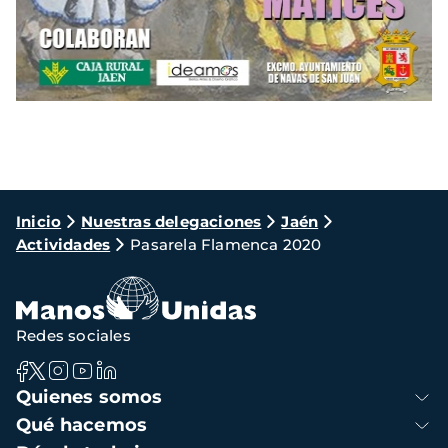
Ruta
Inicio
Nuestras delegaciones
Jaén
Actividades
Pasarela Flamenca 2020
de
navegación
Redes sociales
Navegación
Quienes somos
principal
Qué hacemos