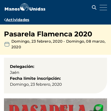
Pasar
al
contenido
principal
Ruta
Actividades
de
Pasarela Flamenca 2020
navegación
Domingo, 23 febrero, 2020
-
Domingo, 08 marzo,
2020
Delegación
Jaén
Fecha límite inscripción
Domingo, 23 febrero, 2020