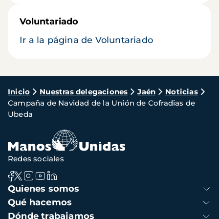
Voluntariado
Ir a la página de Voluntariado
Ruta
Inicio
Nuestras delegaciones
Jaén
Noticias
Campaña de Navidad de la Unión de Cofradias de
de
Ubeda
navegación
Redes sociales
Navegación
Quienes somos
principal
Qué hacemos
Dónde trabajamos