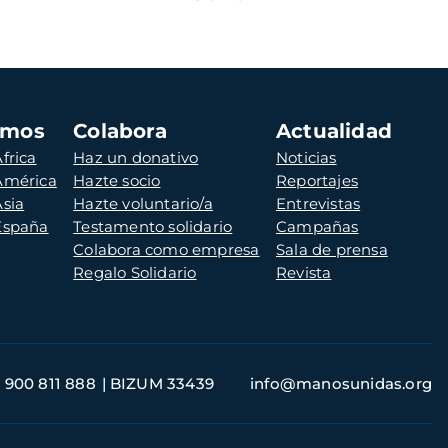
amos
Colabora
Actualidad
frica
Haz un donativo
Noticias
 América
Hazte socio
Reportajes
Asia
Hazte voluntario/a
Entrevistas
 España
Testamento solidario
Campañas
Colabora como empresa
Sala de prensa
Regalo Solidario
Revista
900 811 888
BIZUM 33439
info@manosunidas.org