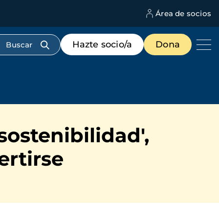
Área de socios
M
d
c
Menú
Hazte socio/a
Dona
d
de
us
destacados
cabecera
ostenibilidad',
ertirse