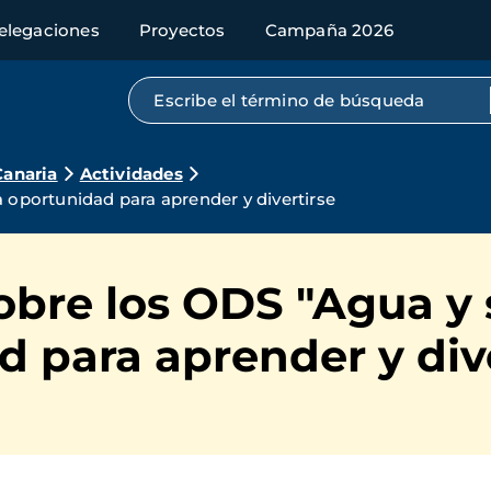
elegaciones
Proyectos
Campaña 2026
Búsqueda por texto completo
Canaria
Actividades
a oportunidad para aprender y divertirse
obre los ODS "Agua y s
 para aprender y div