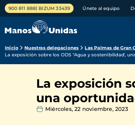
Pasar
Menú
900 811 888
BIZUM 33439
Únete al equipo
D
al
principal
contenido
principal
Ruta
Inicio
Nuestras delegaciones
Las Palmas de Gran 
La exposición sobre los ODS "Agua y sostenibilidad', un
de
navegación
La exposición s
una oportunidad
Miércoles, 22 noviembre, 2023