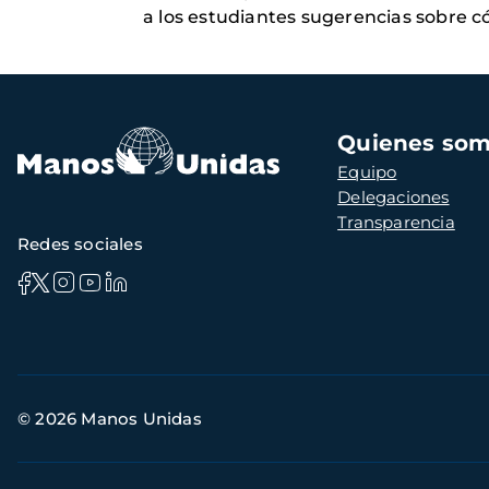
a los estudiantes sugerencias sobre c
Navegación
Quienes so
principal
Equipo
Delegaciones
Transparencia
Redes sociales
Información
© 2026 Manos Unidas
de
contacto