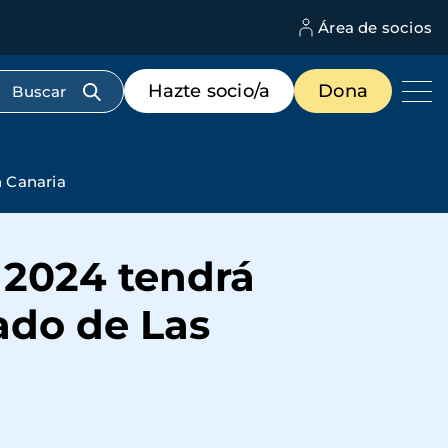
Área de socios
M
d
c
Menú
Hazte socio/a
Dona
d
de
us
destacados
cabecera
n Canaria
 2024 tendrá
tado de Las