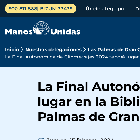
Pasar
Menú
900 811 888
BIZUM 33439
Únete al equipo
D
al
principal
contenido
principal
Ruta
Inicio
Nuestras delegaciones
Las Palmas de Gran 
La Final Autonómica de Clipmetrajes 2024 tendrá lugar 
de
navegación
La Final Auton
lugar en la Bib
Palmas de Gran