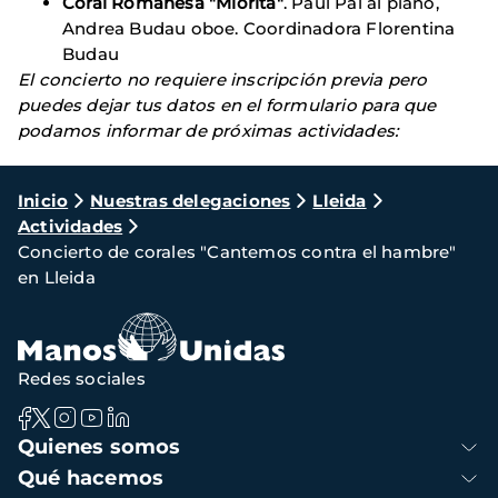
Coral Romanesa "Miorita"
. Paul Pal al piano,
Andrea Budau oboe. Coordinadora Florentina
Budau
El concierto no requiere inscripción previa pero
puedes dejar tus datos en el formulario para que
podamos informar de próximas actividades:
Ruta
Inicio
Nuestras delegaciones
Lleida
Actividades
de
Concierto de corales "Cantemos contra el hambre"
navegación
en Lleida
Redes sociales
Navegación
Quienes somos
principal
Qué hacemos