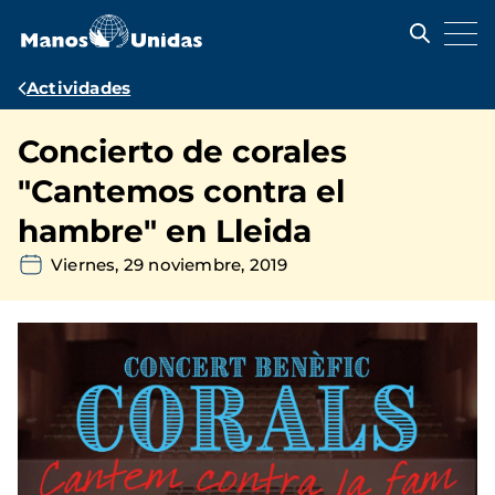
Pasar
al
contenido
principal
Ruta
Actividades
de
Concierto de corales
navegación
"Cantemos contra el
hambre" en Lleida
Viernes, 29 noviembre, 2019