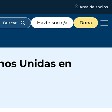
Área de socios
M
d
c
Menú
Hazte socio/a
Dona
d
de
us
destacados
cabecera
nos Unidas en