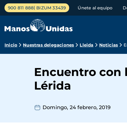
Pasar
Menú
900 811 888
BIZUM 33439
Únete al equipo
D
al
principal
contenido
principal
Ruta
Inicio
Nuestras delegaciones
Lleida
Noticias
E
de
navegación
Encuentro con 
Lérida
Domingo, 24 febrero, 2019