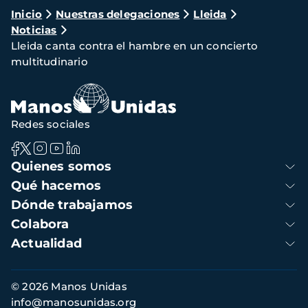
Ruta
Inicio
Nuestras delegaciones
Lleida
Noticias
de
Lleida canta contra el hambre en un concierto
navegación
multitudinario
Redes sociales
Navegación
Quienes somos
principal
Qué hacemos
Dónde trabajamos
Colabora
Actualidad
Información
© 2026 Manos Unidas
de
info@manosunidas.org