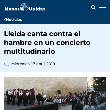
Pasar
al
contenido
principal
Ruta
Noticias
de
Lleida canta contra el
navegación
hambre en un concierto
multitudinario
Miércoles, 17 abril, 2019