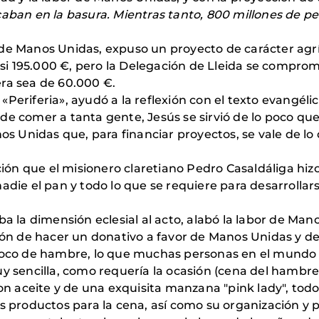
caban en la basura. Mientras tanto, 800 millones de p
 de Manos Unidas, expuso un proyecto de carácter ag
casi 195.000 €, pero la Delegación de Lleida se compro
ra sea de 60.000 €.
a «Periferia», ayudó a la reflexión con el texto evangéli
e comer a tanta gente, Jesús se sirvió de lo poco que 
nos Unidas que, para financiar proyectos, se vale de l
ación que el misionero claretiano Pedro Casaldáliga hi
nadie el pan y todo lo que se requiere para desarrolla
ba la dimensión eclesial al acto, alabó la labor de Man
ación de hacer un donativo a favor de Manos Unidas y 
 poco de hambre, lo que muchas personas en el mundo 
y sencilla, como requería la ocasión (cena del hambre)
aceite y de una exquisita manzana "pink lady", todo 
os productos para la cena, así como su organización y 