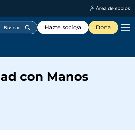
Área de socios
M
d
c
Menú
Hazte socio/a
Dona
d
de
us
destacados
cabecera
idad con Manos