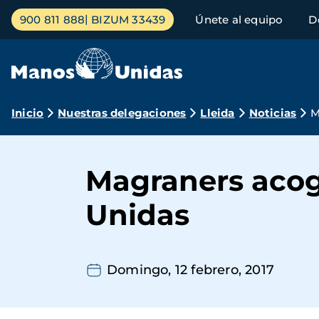
Pasar
Menú
900 811 888
BIZUM 33439
Únete al equipo
D
al
principal
contenido
principal
Ruta
Inicio
Nuestras delegaciones
Lleida
Noticias
M
de
navegación
Magraners acog
Unidas
Domingo, 12 febrero, 2017