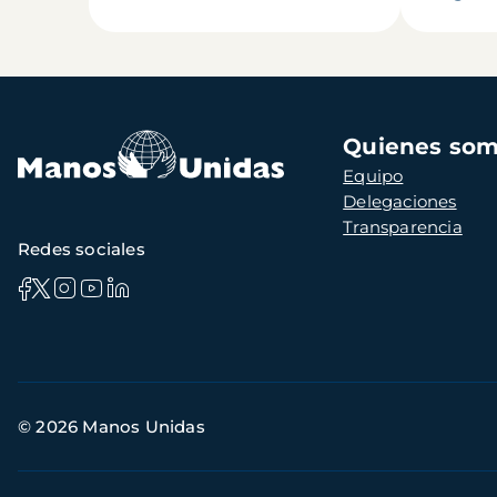
Navegación
Quienes so
principal
Equipo
Delegaciones
Transparencia
Redes sociales
Información
© 2026 Manos Unidas
de
contacto