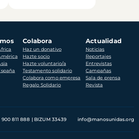
amos
Colabora
Actualidad
frica
Haz un donativo
Noticias
 América
Hazte socio
Reportajes
Asia
Hazte voluntario/a
Entrevistas
 España
Testamento solidario
Campañas
Colabora como empresa
Sala de prensa
Regalo Solidario
Revista
900 811 888
BIZUM 33439
info@manosunidas.org