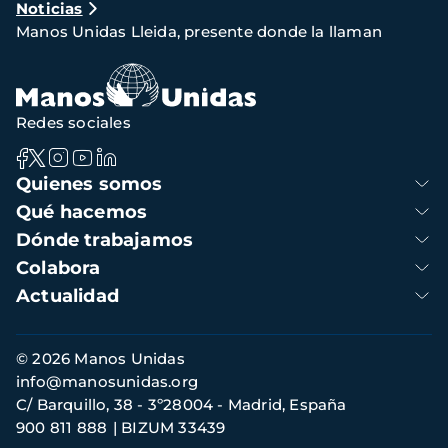
Noticias
de
Manos Unidas Lleida, presente donde la llaman
navegación
Redes sociales
Navegación
Quienes somos
principal
Qué hacemos
Dónde trabajamos
Colabora
Actualidad
Información
© 2026 Manos Unidas
de
info@manosunidas.org
contacto
C/ Barquillo, 38 - 3º28004 - Madrid, España
900 811 888
BIZUM 33439