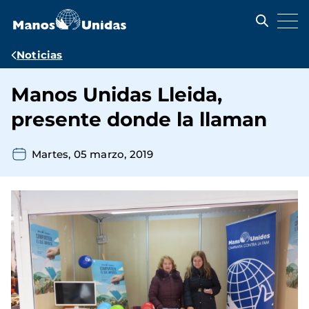
Pasar
al
contenido
principal
Ruta
Noticias
de
Manos Unidas Lleida,
navegación
presente donde la llaman
Martes, 05 marzo, 2019