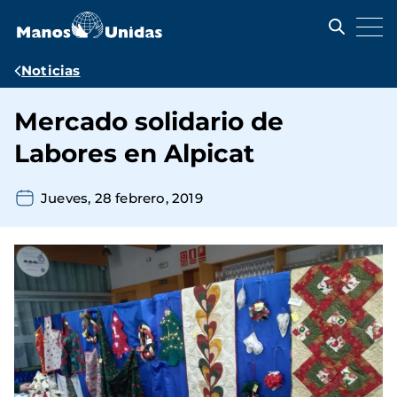
Pasar
al
contenido
principal
Ruta
Noticias
de
Mercado solidario de
navegación
Labores en Alpicat
Jueves, 28 febrero, 2019