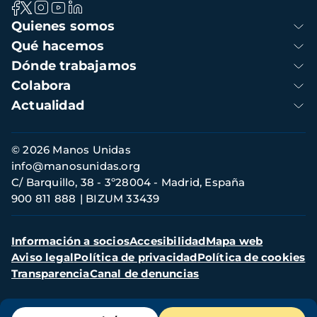
Navegación
Quienes somos
principal
Qué hacemos
Dónde trabajamos
Colabora
Actualidad
Información
© 2026 Manos Unidas
de
info@manosunidas.org
contacto
C/ Barquillo, 38 - 3º28004 - Madrid, España
900 811 888
BIZUM 33439
Menú
Información a socios
Accesibilidad
Mapa web
secundario
Aviso legal
Política de privacidad
Política de cookies
Transparencia
Canal de denuncias
Menú