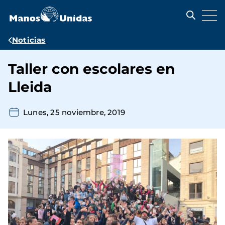
Pasar
al
contenido
principal
Ruta
Noticias
de
Taller con escolares en
navegación
Lleida
Lunes, 25 noviembre, 2019