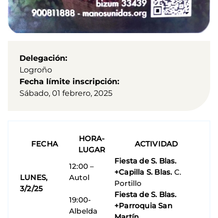
Delegación
Logroño
Fecha límite inscripción
Sábado, 01 febrero, 2025
HORA-
FECHA
ACTIVIDAD
LUGAR
Fiesta de S. Blas.
12:00 –
+Capilla S. Blas.
C.
LUNES,
Autol
Portillo
3/2/25
Fiesta de S. Blas.
19:00-
+Parroquia San
Albelda
Martín