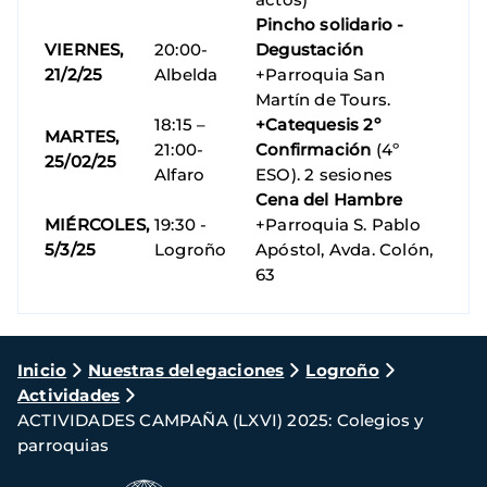
Pincho solidario -
VIERNES,
20:00-
Degustación
21/2/25
Albelda
+Parroquia San
Martín de Tours.
18:15 –
+Catequesis 2º
MARTES,
21:00-
Confirmación
(4º
25/02/25
Alfaro
ESO). 2 sesiones
Cena del Hambre
MIÉRCOLES,
19:30 -
+Parroquia S. Pablo
5/3/25
Logroño
Apóstol, Avda. Colón,
63
Ruta
Inicio
Nuestras delegaciones
Logroño
Actividades
de
ACTIVIDADES CAMPAÑA (LXVI) 2025: Colegios y
navegación
parroquias