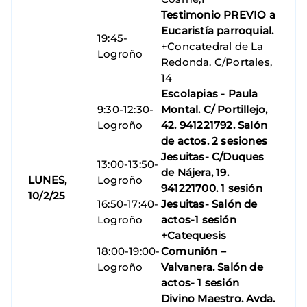
Testimonio PREVIO a
Eucaristía parroquial.
19:45-
+Concatedral de La
Logroño
Redonda. C/Portales,
14
Escolapias - Paula
9:30-12:30-
Montal. C/ Portillejo,
Logroño
42. 941221792. Salón
de actos. 2 sesiones
Jesuitas- C/Duques
13:00-13:50-
de Nájera, 19.
LUNES,
Logroño
941221700. 1 sesión
10/2/25
16:50-17:40-
Jesuitas- S
alón de
Logroño
actos-1 sesión
+Catequesis
18:00-19:00-
Comunión –
Logroño
Valvanera.
Salón de
actos- 1 sesión
Divino Maestro. Avda.