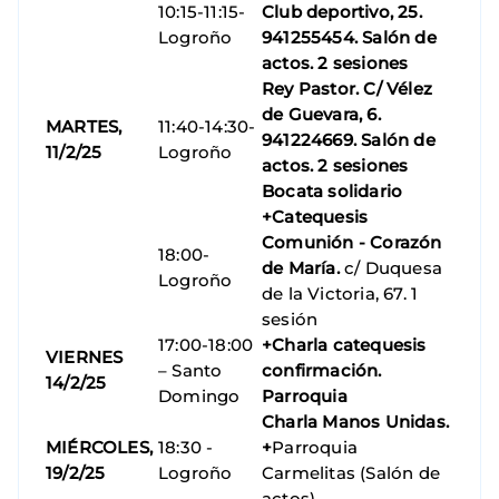
10:15-11:15-
Club deportivo, 25.
Logroño
941255454. Salón de
actos. 2 sesiones
Rey Pastor. C/ Vélez
de Guevara, 6.
MARTES,
11:40-14:30-
941224669. Salón de
11/2/25
Logroño
actos. 2 sesiones
Bocata solidario
+Catequesis
Comunión - Corazón
18:00-
de María.
c/ Duquesa
Logroño
de la Victoria, 67. 1
sesión
17:00-18:00
+Charla catequesis
VIERNES
– Santo
confirmación.
14/2/25
Domingo
Parroquia
Charla Manos Unidas.
MIÉRCOLES,
18:30 -
+
Parroquia
19/2/25
Logroño
Carmelitas (Salón de
actos)