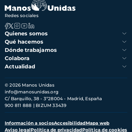
Redes sociales
Navegación
Quienes somos
principal
Qué hacemos
Dónde trabajamos
Colabora
Actualidad
Información
© 2026 Manos Unidas
de
info@manosunidas.org
contacto
C/ Barquillo, 38 - 3º28004 - Madrid, España
900 811 888
BIZUM 33439
Menú
Información a socios
Accesibilidad
Mapa web
secundario
Aviso legal
Política de privacidad
Política de cookies