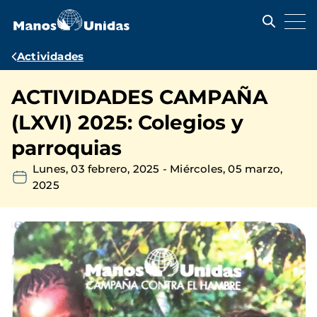
Pasar
al
contenido
principal
Ruta
Actividades
de
ACTIVIDADES CAMPAÑA
navegación
(LXVI) 2025: Colegios y
parroquias
Lunes, 03 febrero, 2025
-
Miércoles, 05 marzo,
2025