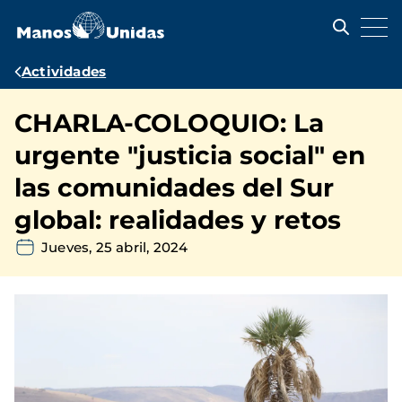
Pasar
al
contenido
principal
Ruta
Actividades
de
CHARLA-COLOQUIO: La
navegación
urgente "justicia social" en
las comunidades del Sur
global: realidades y retos
Jueves, 25 abril, 2024