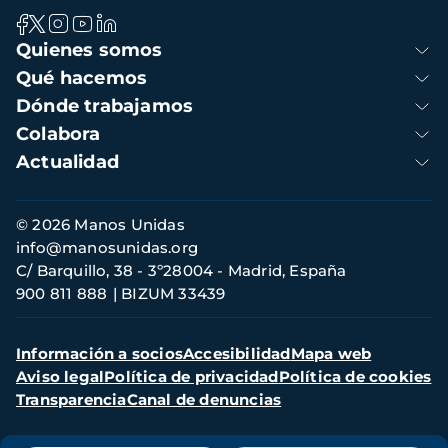
Navegación
Quienes somos
principal
Qué hacemos
Dónde trabajamos
Colabora
Actualidad
Información
© 2026 Manos Unidas
de
info@manosunidas.org
contacto
C/ Barquillo, 38 - 3º28004 - Madrid, España
900 811 888
BIZUM 33439
Menú
Información a socios
Accesibilidad
Mapa web
secundario
Aviso legal
Política de privacidad
Política de cookies
Transparencia
Canal de denuncias