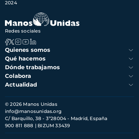
2024
Redes sociales
Navegación
Quienes somos
principal
Qué hacemos
Dónde trabajamos
Colabora
Actualidad
Información
© 2026 Manos Unidas
de
info@manosunidas.org
contacto
C/ Barquillo, 38 - 3º28004 - Madrid, España
900 811 888
BIZUM 33439