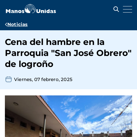
Pasar
al
contenido
principal
Ruta
Noticias
de
Cena del hambre en la
navegación
Parroquia "San José Obrero"
de logroño
Viernes, 07 febrero, 2025