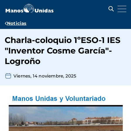
Pasar
al
contenido
principal
Ruta
Noticias
de
Charla-coloquio 1ºESO-1 IES
navegación
"Inventor Cosme García"-
Logroño
Viernes, 14 noviembre, 2025