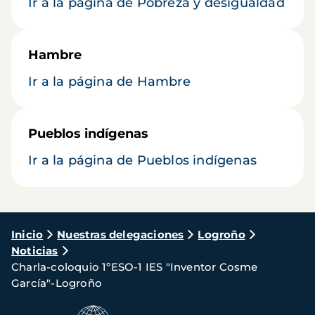
Ir a la página de Pobreza y desigualdad
Hambre
Ir a la página de Hambre
Pueblos indígenas
Ir a la página de Pueblos indígenas
Ruta
Inicio
Nuestras delegaciones
Logroño
Noticias
de
Charla-coloquio 1ºESO-1 IES "Inventor Cosme
navegación
García"-Logroño