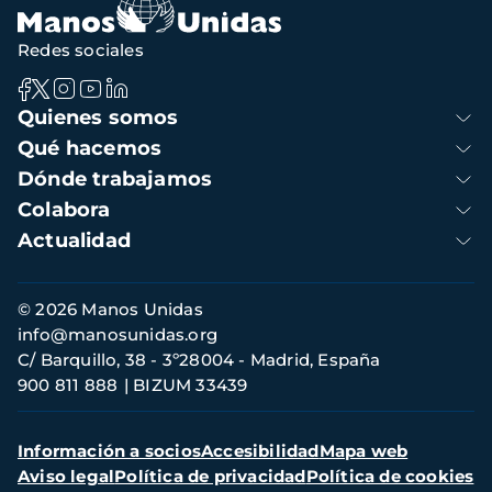
Redes sociales
Navegación
Quienes somos
principal
Qué hacemos
Dónde trabajamos
Colabora
Actualidad
Información
© 2026 Manos Unidas
de
info@manosunidas.org
contacto
C/ Barquillo, 38 - 3º28004 - Madrid, España
900 811 888
BIZUM 33439
Menú
Información a socios
Accesibilidad
Mapa web
secundario
Aviso legal
Política de privacidad
Política de cookies