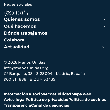
Redes sociales
Navegación
Quienes somos
principal
Qué hacemos
Dónde trabajamos
Colabora
Actualidad
Información
© 2026 Manos Unidas
de
info@manosunidas.org
contacto
C/ Barquillo, 38 - 3º28004 - Madrid, España
900 811 888
BIZUM 33439
Menú
Información a socios
Accesibilidad
Mapa web
secundario
Aviso legal
Política de privacidad
Política de cookies
Transparencia
Canal de denuncias