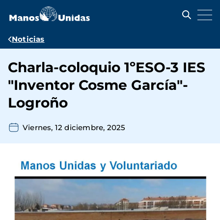
Pasar
al
contenido
principal
Ruta
Noticias
de
Charla-coloquio 1ºESO-3 IES
navegación
"Inventor Cosme García"-
Logroño
Viernes, 12 diciembre, 2025