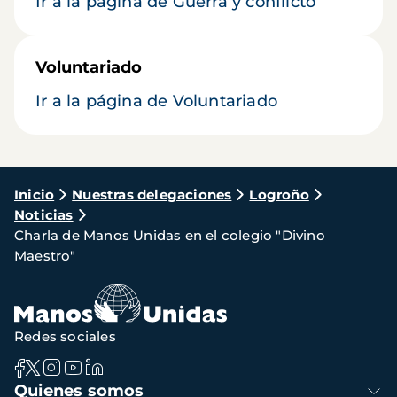
Ir a la página de Guerra y conflicto
Voluntariado
Ir a la página de Voluntariado
Ruta
Inicio
Nuestras delegaciones
Logroño
Noticias
de
Charla de Manos Unidas en el colegio "Divino
navegación
Maestro"
Redes sociales
Navegación
Quienes somos