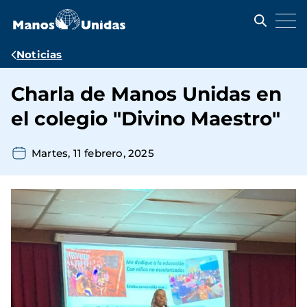
Pasar
al
contenido
principal
Ruta
Noticias
de
Charla de Manos Unidas en
navegación
el colegio "Divino Maestro"
Martes, 11 febrero, 2025