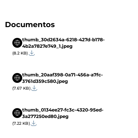
Documentos
thumb_30d2634a-6218-427d-b178-
4b2a7827e749_1.jpeg
(8.2 KB)
thumb_20aaf398-0a71-456a-a7fc-
3761d359c580.jpeg
(7.67 KB)
thumb_0134ee27-fc3c-4320-95ed-
3a277250ed80.jpeg
(7.22 KB)