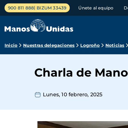
Pasar
Menú
900 811 888
BIZUM 33439
Únete al equipo
D
al
principal
contenido
principal
Ruta
Inicio
Nuestras delegaciones
Logroño
Noticias
de
navegación
Charla de Manos
Lunes, 10 febrero, 2025