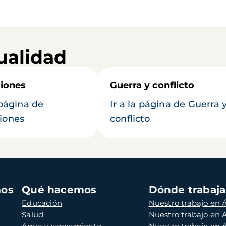
ualidad
iones
Guerra y conflicto
 página de
Ir a la página de Guerra 
iones
conflicto
mos
Qué hacemos
Dónde trabaj
Educación
Nuestro trabajo en Á
Salud
Nuestro trabajo en