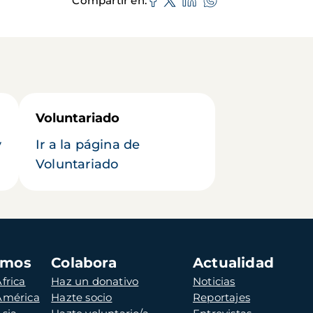
Compartir en
Voluntariado
y
Ir a la página de
Voluntariado
amos
Colabora
Actualidad
frica
Haz un donativo
Noticias
 América
Hazte socio
Reportajes