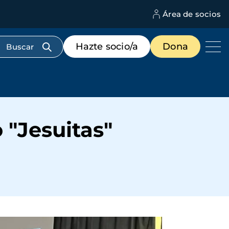
Área de socios
M
d
c
Menú
Hazte socio/a
Dona
d
de
us
destacados
cabecera
 "Jesuitas"