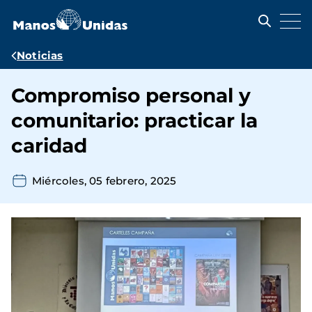
Pasar
al
contenido
principal
Ruta
Noticias
de
Compromiso personal y
navegación
comunitario: practicar la
caridad
Miércoles, 05 febrero, 2025