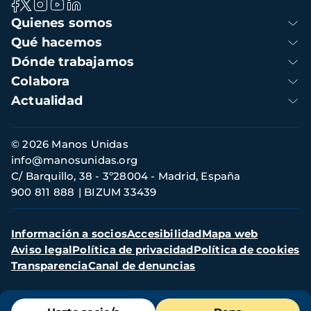
Navegación
Quienes somos
principal
Qué hacemos
Dónde trabajamos
Colabora
Actualidad
Información
© 2026 Manos Unidas
de
info@manosunidas.org
contacto
C/ Barquillo, 38 - 3º28004 - Madrid, España
900 811 888
BIZUM 33439
Menú
Información a socios
Accesibilidad
Mapa web
secundario
Aviso legal
Política de privacidad
Política de cookies
Transparencia
Canal de denuncias
Menú