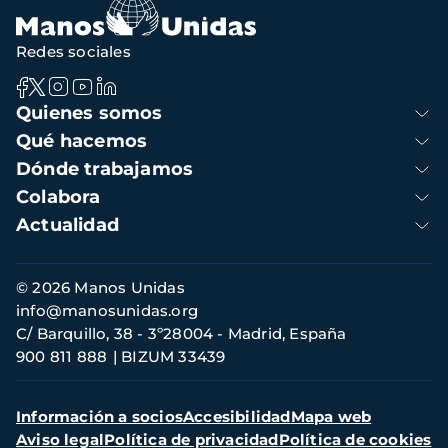
Redes sociales
Navegación
Quienes somos
principal
Qué hacemos
Dónde trabajamos
Colabora
Actualidad
Información
© 2026 Manos Unidas
de
info@manosunidas.org
contacto
C/ Barquillo, 38 - 3º28004 - Madrid, España
900 811 888
BIZUM 33439
Menú
Información a socios
Accesibilidad
Mapa web
secundario
Aviso legal
Política de privacidad
Política de cookies