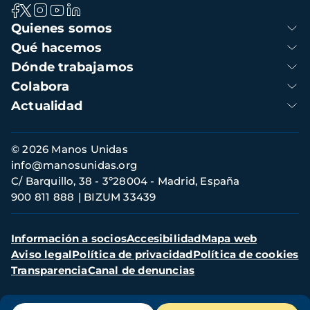
Navegación
Quienes somos
principal
Qué hacemos
Dónde trabajamos
Colabora
Actualidad
Información
© 2026 Manos Unidas
de
info@manosunidas.org
contacto
C/ Barquillo, 38 - 3º28004 - Madrid, España
900 811 888
BIZUM 33439
Menú
Información a socios
Accesibilidad
Mapa web
secundario
Aviso legal
Política de privacidad
Política de cookies
Transparencia
Canal de denuncias
Menú