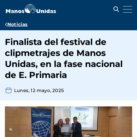
Pasar
al
contenido
principal
Ruta
Noticias
de
Finalista del festival de
navegación
clipmetrajes de Manos
Unidas, en la fase nacional
de E. Primaria
Lunes, 12 mayo, 2025