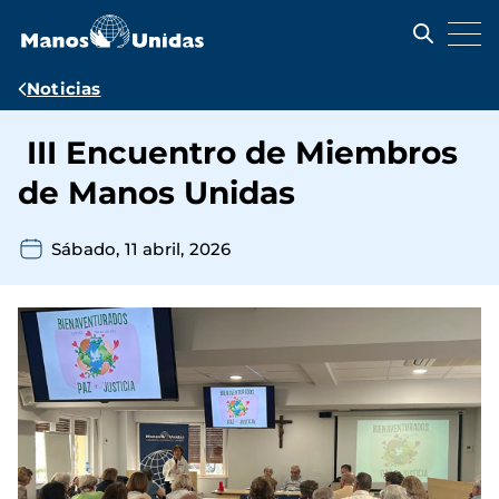
Pasar
al
contenido
principal
Ruta
Noticias
de
III Encuentro de Miembros
navegación
de Manos Unidas
Sábado, 11 abril, 2026