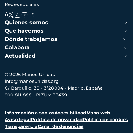
Redes sociales
Navegación
Quienes somos
principal
Qué hacemos
Dónde trabajamos
Colabora
Actualidad
Información
© 2026 Manos Unidas
de
info@manosunidas.org
contacto
C/ Barquillo, 38 - 3º28004 - Madrid, España
900 811 888
BIZUM 33439
Menú
Información a socios
Accesibilidad
Mapa web
secundario
Aviso legal
Política de privacidad
Política de cookies
Transparencia
Canal de denuncias