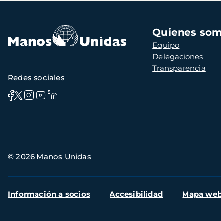
Navegación
Quienes so
principal
Equipo
Delegaciones
Transparencia
Redes sociales
Información
© 2026 Manos Unidas
de
contacto
Menú
Información a socios
Accesibilidad
Mapa we
secundario