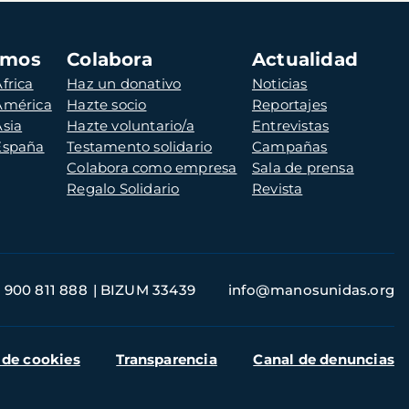
amos
Colabora
Actualidad
frica
Haz un donativo
Noticias
 América
Hazte socio
Reportajes
Asia
Hazte voluntario/a
Entrevistas
 España
Testamento solidario
Campañas
Colabora como empresa
Sala de prensa
Regalo Solidario
Revista
900 811 888
BIZUM 33439
info@manosunidas.org
 de cookies
Transparencia
Canal de denuncias