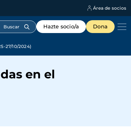
Área de socios
M
d
c
Menú
Hazte socio/a
Dona
d
de
us
destacados
cabecera
25-27/10/2024)
das en el