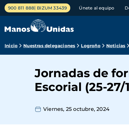
Pasar
Menú
900 811 888
BIZUM 33439
Únete al equipo
D
al
principal
contenido
principal
Ruta
Inicio
Nuestras delegaciones
Logroño
Noticias
de
navegación
Jornadas de fo
Escorial (25-27/
Viernes, 25 octubre, 2024