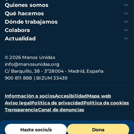
Navegación
Quienes somos
principal
Qué hacemos
Dónde trabajamos
Colabora
Actualidad
Información
© 2026 Manos Unidas
de
info@manosunidas.org
contacto
C/ Barquillo, 38 - 3º28004 - Madrid, España
900 811 888
BIZUM 33439
Menú
Información a socios
Accesibilidad
Mapa web
secundario
Aviso legal
Política de privacidad
Política de cookies
Transparencia
Canal de denuncias
Menú
Hazte socio/a
Dona
de