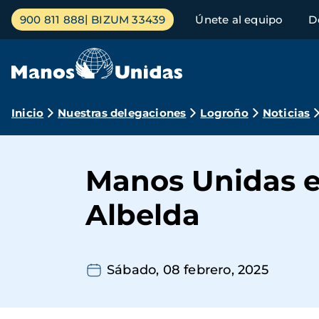
Pasar
Menú
900 811 888
BIZUM 33439
Únete al equipo
D
al
principal
contenido
principal
Ruta
Inicio
Nuestras delegaciones
Logroño
Noticias
de
navegación
Manos Unidas en
Albelda
Sábado, 08 febrero, 2025