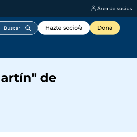
Área de socios
M
d
c
Menú
Hazte socio/a
Dona
d
de
us
destacados
cabecera
artín" de