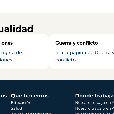
ualidad
iones
Guerra y conflicto
 página de
Ir a la página de Guerra 
iones
conflicto
mos
Qué hacemos
Dónde trabaj
Educación
Nuestro trabajo en Á
Salud
Nuestro trabajo en