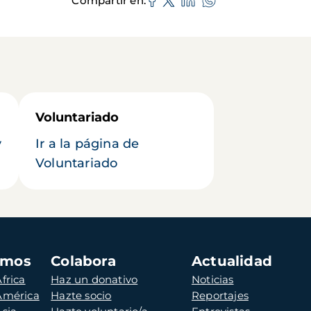
Compartir en
Voluntariado
y
Ir a la página de
Voluntariado
amos
Colabora
Actualidad
frica
Haz un donativo
Noticias
 América
Hazte socio
Reportajes