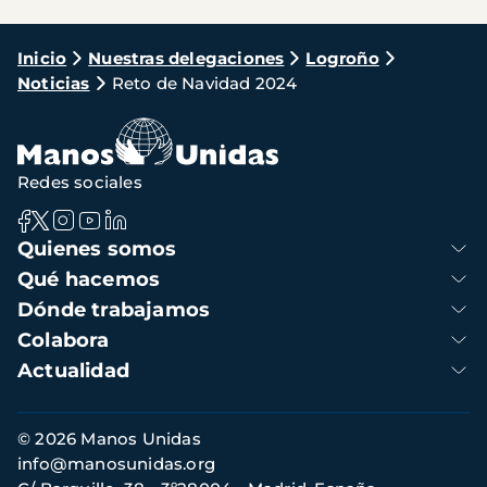
Ruta
Inicio
Nuestras delegaciones
Logroño
Noticias
Reto de Navidad 2024
de
navegación
Redes sociales
Navegación
Quienes somos
principal
Qué hacemos
Dónde trabajamos
Colabora
Actualidad
Información
© 2026 Manos Unidas
de
info@manosunidas.org
contacto