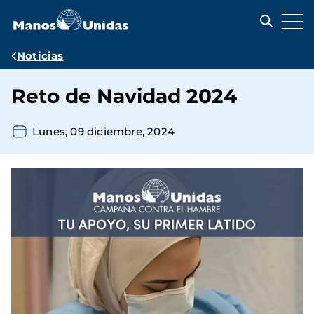
Pasar
al
contenido
principal
Ruta
Noticias
de
Reto de Navidad 2024
navegación
Lunes, 09 diciembre, 2024