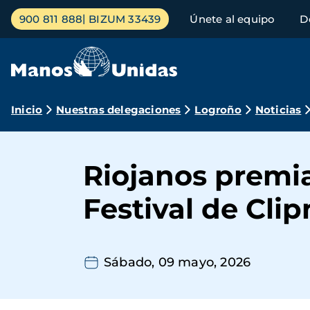
Pasar
Menú
900 811 888
BIZUM 33439
Únete al equipo
D
al
principal
contenido
principal
Ruta
Inicio
Nuestras delegaciones
Logroño
Noticias
de
navegación
Riojanos premiad
Festival de Cli
Sábado, 09 mayo, 2026