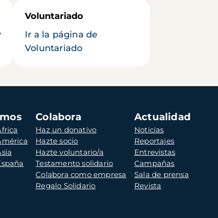
Voluntariado
y
Ir a la página de
Voluntariado
amos
Colabora
Actualidad
frica
Haz un donativo
Noticias
 América
Hazte socio
Reportajes
Asia
Hazte voluntario/a
Entrevistas
 España
Testamento solidario
Campañas
Colabora como empresa
Sala de prensa
Regalo Solidario
Revista