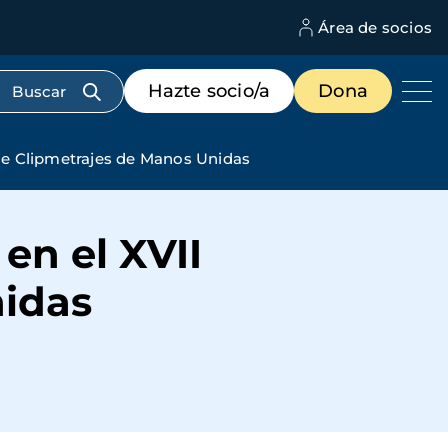
Área de socios
M
d
c
Menú
Hazte socio/a
Dona
d
de
us
destacados
cabecera
l de Clipmetrajes de Manos Unidas
en el XVII
nidas