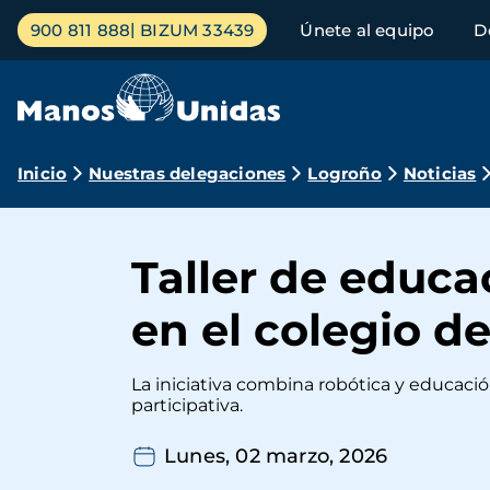
Pasar
Menú
900 811 888
BIZUM 33439
Únete al equipo
D
al
principal
contenido
principal
Ruta
Inicio
Nuestras delegaciones
Logroño
Noticias
de
navegación
Taller de educac
en el colegio d
La iniciativa combina robótica y educació
participativa.
Lunes, 02 marzo, 2026