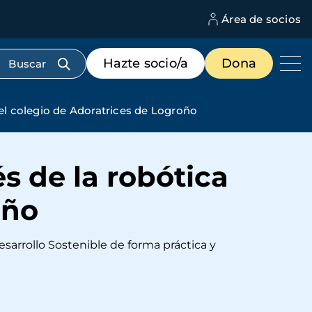
Área de socios
M
d
c
Menú
Hazte socio/a
Dona
d
de
us
destacados
cabecera
 el colegio de Adoratrices de Logroño
és de la robótica
oño
esarrollo Sostenible de forma práctica y