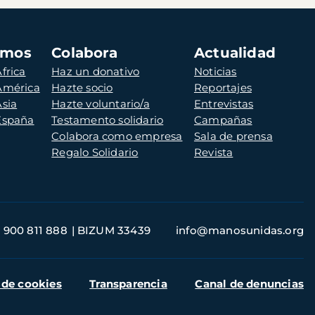
amos
Colabora
Actualidad
frica
Haz un donativo
Noticias
 América
Hazte socio
Reportajes
Asia
Hazte voluntario/a
Entrevistas
 España
Testamento solidario
Campañas
Colabora como empresa
Sala de prensa
Regalo Solidario
Revista
900 811 888
BIZUM 33439
info@manosunidas.org
 de cookies
Transparencia
Canal de denuncias