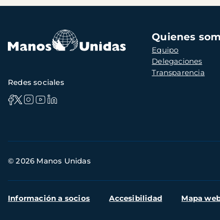
Navegación
Quienes so
principal
Equipo
Delegaciones
Transparencia
Redes sociales
Información
© 2026 Manos Unidas
de
contacto
Menú
Información a socios
Accesibilidad
Mapa we
secundario