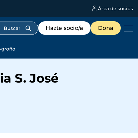
Área de socios
M
d
c
Menú
Hazte socio/a
Dona
d
de
us
destacados
cabecera
Logroño
ia S. José