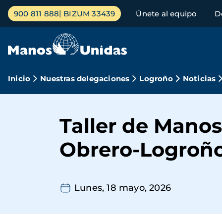
Pasar
Menú
900 811 888
BIZUM 33439
Únete al equipo
D
al
principal
contenido
principal
Ruta
Inicio
Nuestras delegaciones
Logroño
Noticias
de
navegación
Taller de Manos
Obrero-Logroñ
Lunes, 18 mayo, 2026