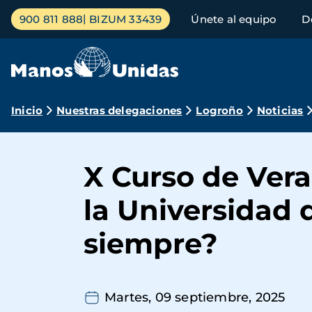
Pasar
Menú
900 811 888
BIZUM 33439
Únete al equipo
D
al
principal
contenido
principal
Ruta
Inicio
Nuestras delegaciones
Logroño
Noticias
de
navegación
X Curso de Ver
la Universidad 
siempre?
Martes, 09 septiembre, 2025