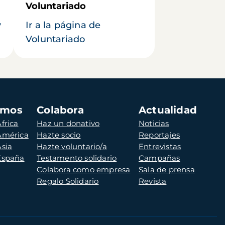
Voluntariado
y
Ir a la página de
Voluntariado
amos
Colabora
Actualidad
frica
Haz un donativo
Noticias
 América
Hazte socio
Reportajes
Asia
Hazte voluntario/a
Entrevistas
 España
Testamento solidario
Campañas
Colabora como empresa
Sala de prensa
Regalo Solidario
Revista