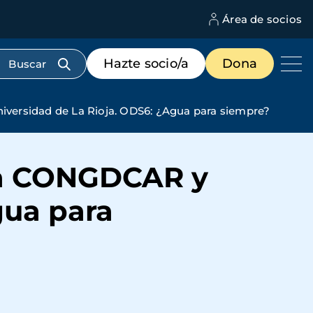
Área de socios
M
d
c
Menú
Hazte socio/a
Dona
d
de
us
destacados
cabecera
versidad de La Rioja. ODS6: ¿Agua para siempre?
la CONGDCAR y
gua para