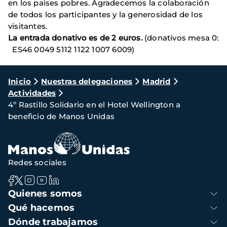
en los paises pobres. Agradecemos la colaboración
de todos los participantes y la generosidad de los
visitantes.
La entrada donativo es de 2 euros.
(donativos mesa 0:
ES46 0049 5112 1122 1007 6009)
Ruta
Inicio
Nuestras delegaciones
Madrid
Actividades
de
4º Rastillo Solidario en el Hotel Wellington a
navegación
beneficio de Manos Unidas
Redes sociales
Navegación
Quienes somos
principal
Qué hacemos
Dónde trabajamos