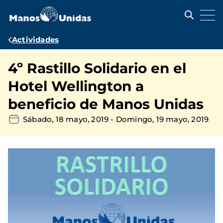
Pasar
al
contenido
principal
Ruta
Actividades
de
4º Rastillo Solidario en el
navegación
Hotel Wellington a
beneficio de Manos Unidas
Sábado, 18 mayo, 2019
-
Domingo, 19 mayo, 2019