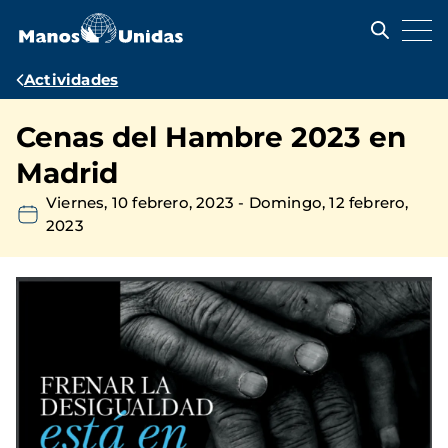
Pasar
al
contenido
principal
Ruta
Actividades
de
Cenas del Hambre 2023 en
navegación
Madrid
Viernes, 10 febrero, 2023
-
Domingo, 12 febrero,
2023