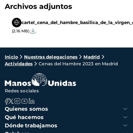
Archivos adjuntos
cartel_cena_del_hambre_basilica_de_la_virgen
(2.16 MB)
Ruta
Inicio
Nuestras delegaciones
Madrid
Actividades
Cenas del Hambre 2023 en Madrid
de
navegación
Redes sociales
Navegación
Quienes somos
principal
Qué hacemos
Dónde trabajamos