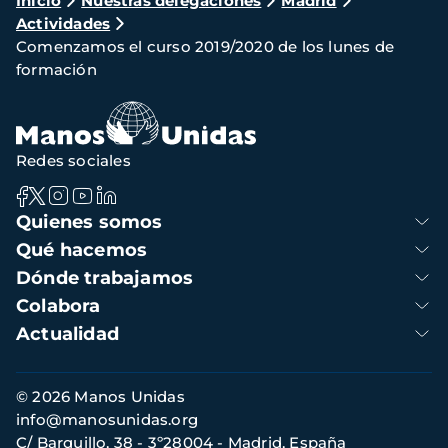
Ruta
Inicio
Nuestras delegaciones
Madrid
Actividades
de
Comenzamos el curso 2019/2020 de los lunes de
navegación
formación
Redes sociales
Navegación
Quienes somos
principal
Qué hacemos
Dónde trabajamos
Colabora
Actualidad
Información
© 2026 Manos Unidas
de
info@manosunidas.org
contacto
C/ Barquillo, 38 - 3º28004 - Madrid, España