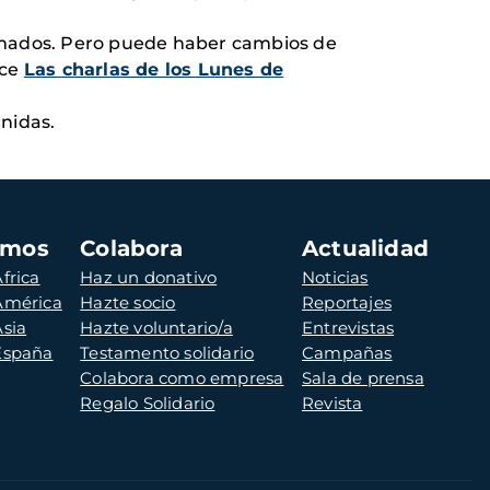
amados. Pero puede haber cambios de
ace
Las charlas de los Lunes de
nidas.
amos
Colabora
Actualidad
frica
Haz un donativo
Noticias
 América
Hazte socio
Reportajes
Asia
Hazte voluntario/a
Entrevistas
 España
Testamento solidario
Campañas
Colabora como empresa
Sala de prensa
Regalo Solidario
Revista