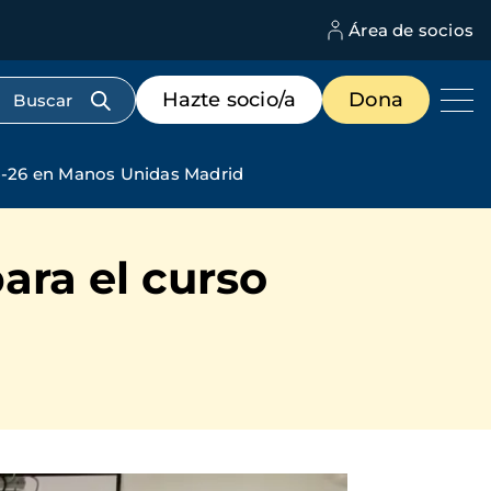
Área de socios
M
d
c
Menú
Hazte socio/a
Dona
d
de
us
destacados
cabecera
5-26 en Manos Unidas Madrid
ara el curso