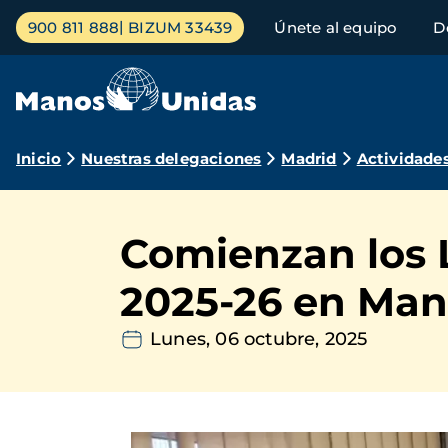
Pasar
Menú
900 811 888
BIZUM 33439
Únete al equipo
D
al
principal
contenido
principal
Ruta
Inicio
Nuestras delegaciones
Madrid
Actividade
de
navegación
Comienzan los 
2025-26 en Man
Lunes, 06 octubre, 2025