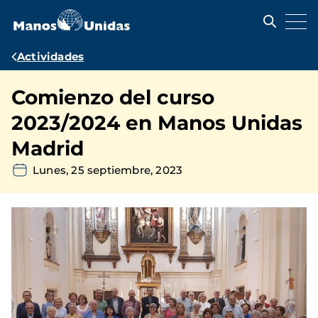
Pasar
al
contenido
principal
Ruta
Actividades
de
Comienzo del curso
navegación
2023/2024 en Manos Unidas
Madrid
Lunes, 25 septiembre, 2023