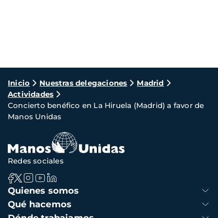
Ruta
Inicio
Nuestras delegaciones
Madrid
Actividades
de
Concierto benéfico en La Hiruela (Madrid) a favor de
navegación
Manos Unidas
Redes sociales
Navegación
Quienes somos
principal
Qué hacemos
Dónde trabajamos