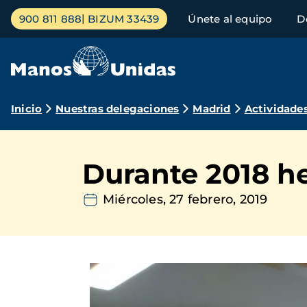
Pasar
Menú
900 811 888
BIZUM 33439
Únete al equipo
D
al
principal
contenido
principal
Ruta
Inicio
Nuestras delegaciones
Madrid
Actividade
de
navegación
Durante 2018 he
Miércoles, 27 febrero, 2019