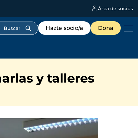
Área de socios
M
d
c
Menú
Hazte socio/a
Dona
d
de
us
destacados
cabecera
rlas y talleres