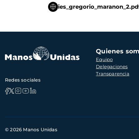
ies_gregorio_maranon_2.pd
Navegación
Quienes so
principal
Equipo
Delegaciones
Transparencia
Redes sociales
Información
© 2026 Manos Unidas
de
contacto