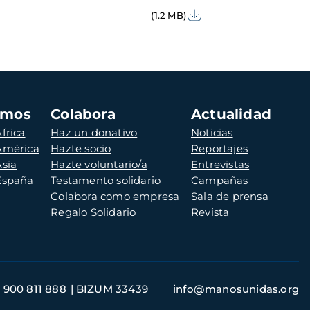
(1.2 MB)
amos
Colabora
Actualidad
frica
Haz un donativo
Noticias
 América
Hazte socio
Reportajes
Asia
Hazte voluntario/a
Entrevistas
 España
Testamento solidario
Campañas
Colabora como empresa
Sala de prensa
Regalo Solidario
Revista
900 811 888
BIZUM 33439
info@manosunidas.org