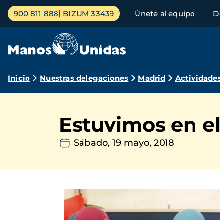
Pasar
Menú
900 811 888
BIZUM 33439
Únete al equipo
D
al
principal
contenido
principal
Ruta
Inicio
Nuestras delegaciones
Madrid
Actividade
de
navegación
Estuvimos en el
Sábado, 19 mayo, 2018