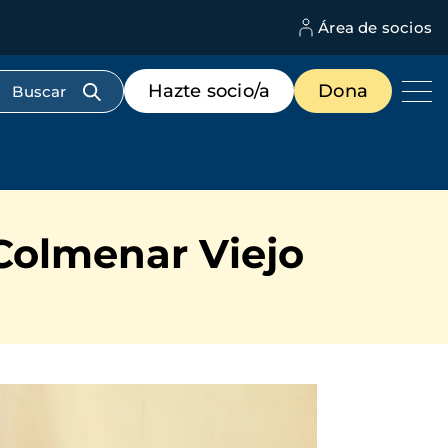
Área de socios
M
d
c
Menú
Hazte socio/a
Dona
d
de
us
destacados
cabecera
 Colmenar Viejo