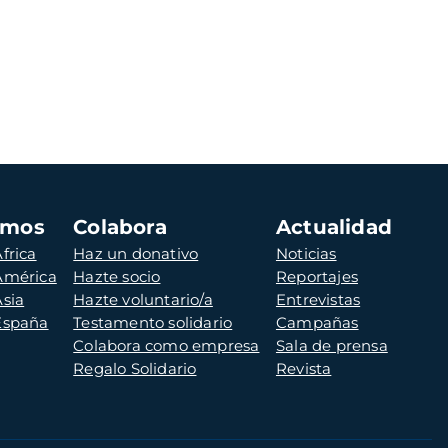
amos
Colabora
Actualidad
frica
Haz un donativo
Noticias
 América
Hazte socio
Reportajes
Asia
Hazte voluntario/a
Entrevistas
 España
Testamento solidario
Campañas
Colabora como empresa
Sala de prensa
Regalo Solidario
Revista