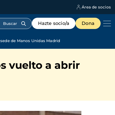
Área de socios
M
d
c
Menú
Hazte socio/a
Dona
d
de
us
destacados
cabecera
la sede de Manos Unidas Madrid
 vuelto a abrir