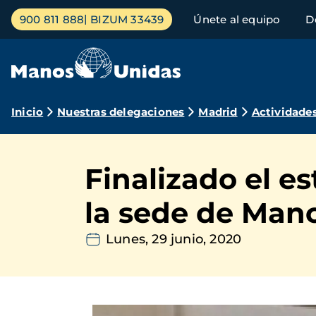
Pasar
Menú
900 811 888
BIZUM 33439
Únete al equipo
D
al
principal
contenido
principal
Ruta
Inicio
Nuestras delegaciones
Madrid
Actividade
de
navegación
Finalizado el e
la sede de Man
Lunes, 29 junio, 2020