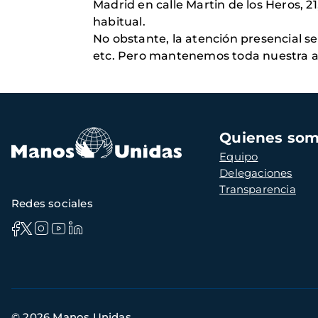
Madrid en calle Martin de los Heros, 21
habitual.
No obstante, la atención presencial se
etc. Pero mantenemos toda nuestra ac
Navegación
Quienes so
principal
Equipo
Delegaciones
Transparencia
Redes sociales
Información
© 2026 Manos Unidas
de