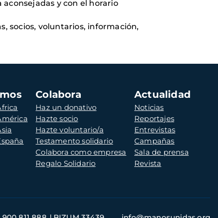
a aconsejadas y con el horario
, socios, voluntarios, información,
amos
Colabora
Actualidad
frica
Haz un donativo
Noticias
 América
Hazte socio
Reportajes
Asia
Hazte voluntario/a
Entrevistas
 España
Testamento solidario
Campañas
Colabora como empresa
Sala de prensa
Regalo Solidario
Revista
900 811 888
BIZUM 33439
info@manosunidas.org