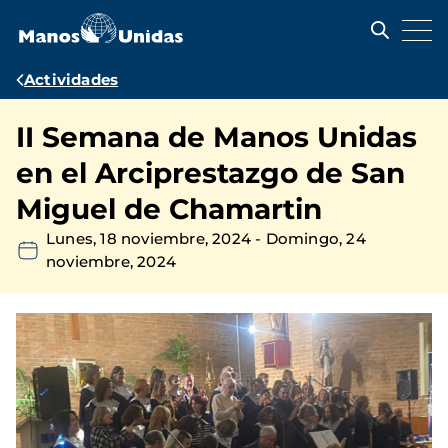
Pasar
al
contenido
principal
Ruta
Actividades
de
II Semana de Manos Unidas
navegación
en el Arciprestazgo de San
Miguel de Chamartin
Lunes, 18 noviembre, 2024
-
Domingo, 24
noviembre, 2024