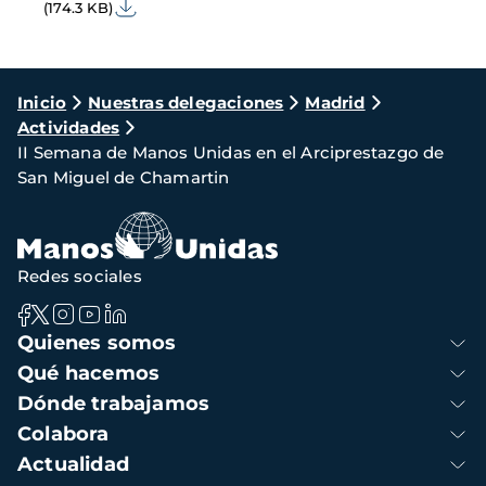
(174.3 KB)
Ruta
Inicio
Nuestras delegaciones
Madrid
Actividades
de
II Semana de Manos Unidas en el Arciprestazgo de
navegación
San Miguel de Chamartin
Redes sociales
Navegación
Quienes somos
principal
Qué hacemos
Dónde trabajamos
Colabora
Actualidad