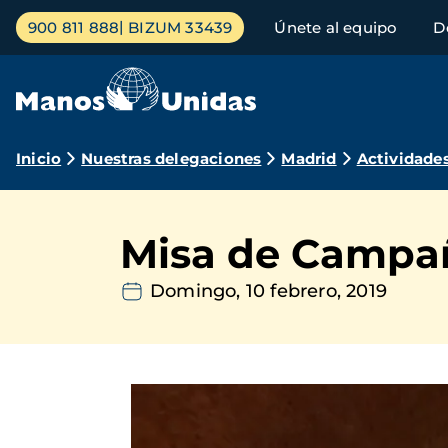
Pasar
Menú
900 811 888
BIZUM 33439
Únete al equipo
D
al
principal
contenido
principal
Ruta
Inicio
Nuestras delegaciones
Madrid
Actividade
de
navegación
Misa de Campañ
Domingo, 10 febrero, 2019