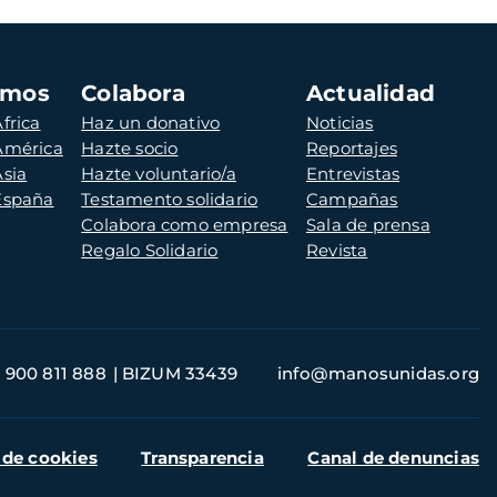
amos
Colabora
Actualidad
frica
Haz un donativo
Noticias
 América
Hazte socio
Reportajes
Asia
Hazte voluntario/a
Entrevistas
 España
Testamento solidario
Campañas
Colabora como empresa
Sala de prensa
Regalo Solidario
Revista
900 811 888
BIZUM 33439
info@manosunidas.org
 de cookies
Transparencia
Canal de denuncias