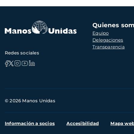
Navegación
Quienes so
principal
Equipo
Delegaciones
Transparencia
Redes sociales
Información
© 2026 Manos Unidas
de
contacto
Menú
Información a socios
Accesibilidad
Mapa we
secundario