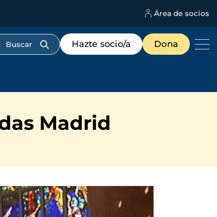
Área de socios
M
d
c
Menú
Hazte socio/a
Dona
d
de
us
destacados
cabecera
das Madrid