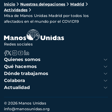
Ruta
Inicio
Nuestras delegaciones
Madrid
Actividades
de
Misa de Manos Unidas Madrid por todos los
navegación
afectados en el mundo por el COVID19
Redes sociales
Navegación
Quienes somos
principal
Qué hacemos
Dónde trabajamos
Colabora
Actualidad
Información
© 2026 Manos Unidas
de
info@manosunidas.org